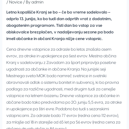
/
Novice
/ By
admin
Letno kopališče Kranj se bo – če bo vreme sodelovalo –
odprlo 13. junija, ko bo tudi dan odprtih vrat z dodatnim,
obogatenim programom. Tisti dan bo vstop za vse
obiskovalce brezplačen, v nadaljevanju sezone pa bodo
imeli občanke in občani Kranja nižje cene vstopnic.
Cena dnevne vstopnice za odrasle bo letos znašala osem
evrov, za otroke in upokojence pa šest evrov. Mestna občina
Kranj v sodelovanju z Zavodom za šport pripravlja posebne
ugodnosti za občanke in občane Kranja. Na junijski seji
Mestnega sveta MOK bodo namreč svetnice in svetniki
obravnavali odlok o sistemu bonitet in subvencij, ki bo pravna
podlaga za različne ugodnosti, med drugim tudi za cenejše
vstopnice na letnem bazenu. Dnevne vstopnice za občanke in
občane bodo tako predvidoma po 20. juniju 5,5 evra, za otroke
in upokojence pa štiri evre. Podobno bo tudi s sezonskimi
vstopnicami. Za odrasle bodo 77 evrov (redna cena 112 evrov),
za mlajše od 18 in starejše od 65 let pa 56 evrov (redna cena za
občane drugih občin je 84 evrov).