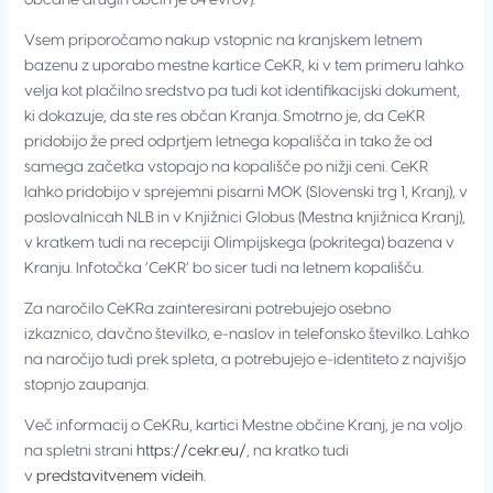
Vsem priporočamo nakup vstopnic na kranjskem letnem
bazenu z uporabo mestne kartice CeKR, ki v tem primeru lahko
velja kot plačilno sredstvo pa tudi kot identifikacijski dokument,
ki dokazuje, da ste res občan Kranja. Smotrno je, da CeKR
pridobijo že pred odprtjem letnega kopališča in tako že od
samega začetka vstopajo na kopališče po nižji ceni. CeKR
lahko pridobijo v sprejemni pisarni MOK (Slovenski trg 1, Kranj), v
poslovalnicah NLB in v Knjižnici Globus (Mestna knjižnica Kranj),
v kratkem tudi na recepciji Olimpijskega (pokritega) bazena v
Kranju. Infotočka ‘CeKR’ bo sicer tudi na letnem kopališču.
Za naročilo CeKRa zainteresirani potrebujejo osebno
izkaznico, davčno številko, e-naslov in telefonsko številko. Lahko
na naročijo tudi prek spleta, a potrebujejo e-identiteto z najvišjo
stopnjo zaupanja.
Več informacij o CeKRu, kartici Mestne občine Kranj, je na voljo
na spletni strani
https://cekr.eu/
, na kratko tudi
v
predstavitvenem videih
.