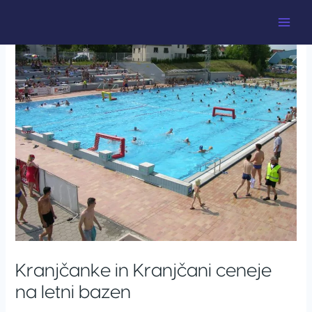
Skip
Post
Main
to
navigation
Men
content
Kranjčanke in Kranjčani ceneje
na letni bazen